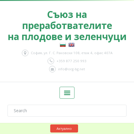
Съюз на
преработвателите
на плодове и зеленчуци
София, ул. Г. С. Раковски 108, етаж 4, офис 407А
+359 877 250 993
info@org-bg.net
Актуално