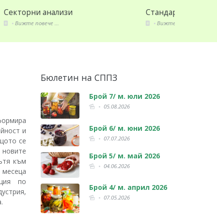
Стандарти и закони
Членове
Вижте повече ...
Вижте по
Бюлетин на СППЗ
Брой 7/ м. юли 2026
05.08.2026
формира
Брой 6/ м. юни 2026
ейност и
07.07.2026
ащото се
 новите
Брой 5/ м. май 2026
ътя към
04.06.2026
 месеца
ация по
Брой 4/ м. април 2026
устрия,
07.05.2026
.