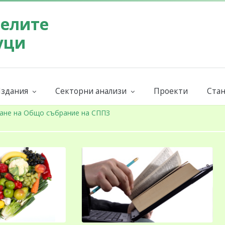
телите
уци
здания
Секторни анализи
Проекти
Стан
Бюлетин на СППЗ
Поръчай секторен анализ
Евр
ниги и наръчници
Годишни
Бран
ане на Общо събрание на СППЗ