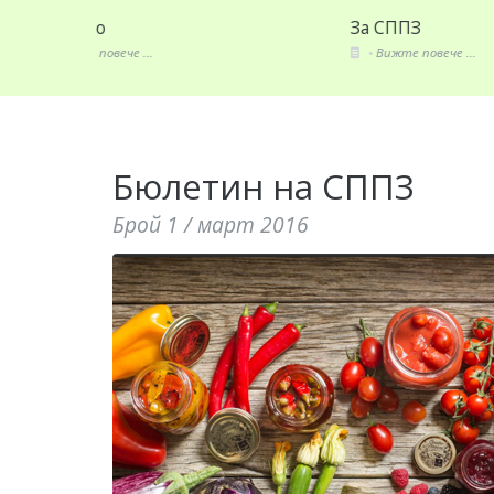
За СППЗ
Издан
Вижте повече ...
Вижте
Бюлетин на СППЗ
Брой 1 / март 2016