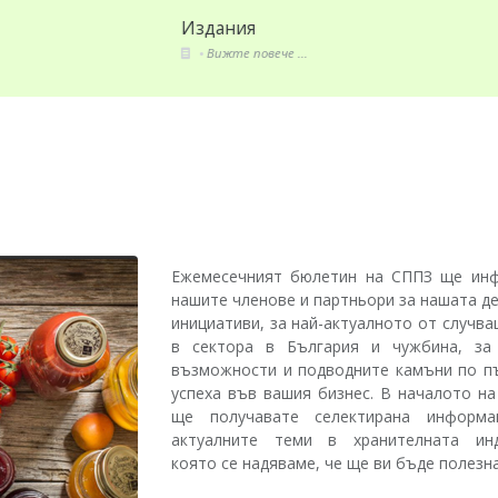
ия
Секторни анализи
 повече ...
Вижте повече ...
Ежемесечният бюлетин на СППЗ ще ин
нашите членове и партньори за нашата д
инициативи, за най-актуалното от случв
в сектора в България и чужбина, за
възможности и подводните камъни по п
успеха във вашия бизнес. В началото на
ще получавате селектирана информ
актуалните теми в хранителната инд
която се надяваме, че ще ви бъде полезна