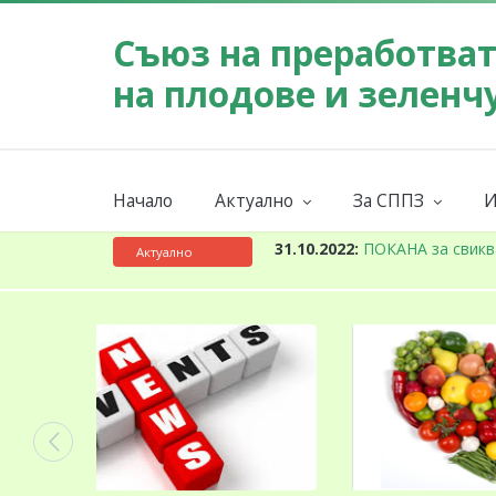
Съюз на преработва
на плодове и зеленч
Начало
Актуално
За СППЗ
И
Събития
Мисия
Новини
За СППЗ
К
ните браншови организации за
31.10.2022:
ПОКАНА за свикв
Актуално