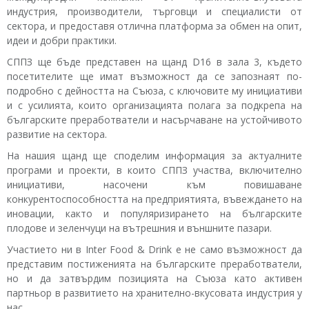
индустрия, производители, търговци и специалисти от
сектора, и предоставя отлична платформа за обмен на опит,
идеи и добри практики.
СППЗ ще бъде представен на щанд D16 в зала 3, където
посетителите ще имат възможност да се запознаят по-
подробно с дейността на Съюза, с ключовите му инициативи
и с усилията, които организацията полага за подкрепа на
българските преработватели и насърчаване на устойчивото
развитие на сектора.
На нашия щанд ще споделим информация за актуалните
програми и проекти, в които СППЗ участва, включително
инициативи, насочени към повишаване
конкурентоспособността на предприятията, въвеждането на
иновации, както и популяризирането на българските
плодове и зеленчуци на вътрешния и външните пазари.
Участието ни в Inter Food & Drink е не само възможност да
представим постиженията на българските преработватели,
но и да затвърдим позицията на Съюза като активен
партньор в развитието на хранително-вкусовата индустрия у
нас.