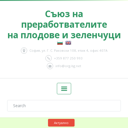
Съюз на
преработвателите
на плодове и зеленчуци
София, ул. Г. С. Раковски 108, етаж 4, офис 407А
+359 877 250 993
info@org-bg.net
Актуално