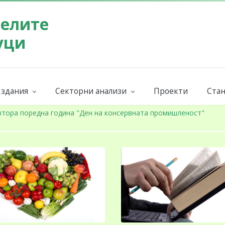
телите
уци
здания
Секторни анализи
Проекти
Стан
Бюлетин на СППЗ
Поръчай секторен анализ
Евр
ниги и наръчници
Годишни
Бран
втора поредна година "Ден на консервната промишленост"