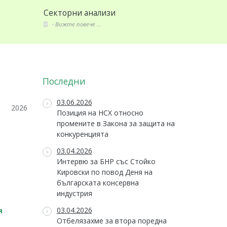
Стандарти и закони
Членове
Вижте повече ...
Вижте по
Последни
03.06.2026
2026
Позиция на НСХ относно
промените в Закона за защита на
конкуренцията
03.04.2026
Интервю за БНР със Стойко
Кировски по повод Деня на
българската консервна
индустрия
03.04.2026
я
Отбелязахме за втора поредна