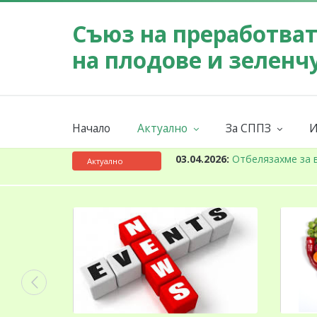
Съюз на преработва
на плодове и зеленч
Начало
Актуално
За СППЗ
И
Събития
Мисия
Новини
За СППЗ
К
03.04.2026:
Отбелязахме за 
Актуално