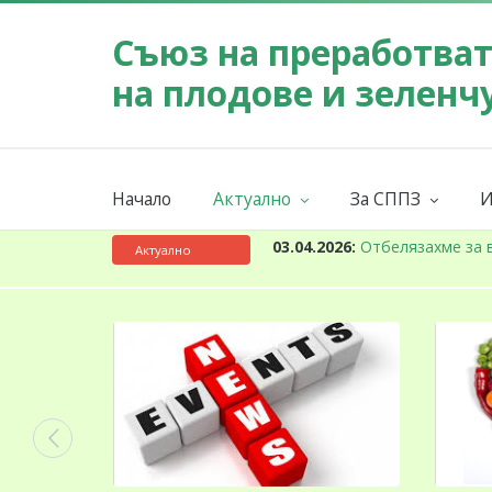
Съюз на преработва
на плодове и зеленч
Начало
Актуално
За СППЗ
И
Събития
Мисия
Новини
За СППЗ
К
03.04.2026:
Отбелязахме за 
Актуално