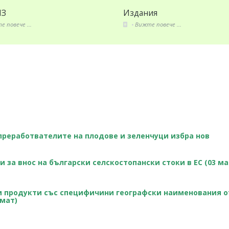
Издания
Вижте повече ...
преработвателите на плодове и зеленчуци избра нов
 за внос на български селскостопански стоки в ЕС (03 ма
и продукти със специфичини географски наименования о
рмат)