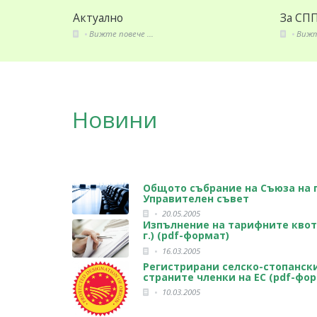
Актуално
За СППЗ
Вижте повече ...
Вижте повече ...
Новини
Общото събрание на Съюза на 
Управителен съвет
20.05.2005
Изпълнение на тарифните квоти
г.) (pdf-формат)
16.03.2005
Регистрирани селско-стопанск
страните членки на ЕС (pdf-фо
10.03.2005