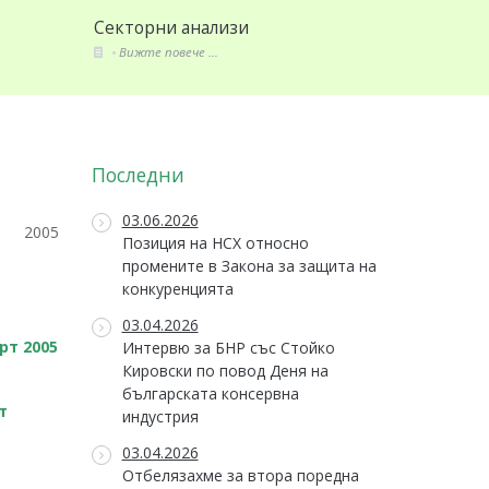
Секторни анализи
Стандарти и зако
Вижте повече ...
Вижте повече ...
Последни
03.06.2026
2005
Позиция на НСХ относно
промените в Закона за защита на
конкуренцията
03.04.2026
рт 2005
Интервю за БНР със Стойко
Кировски по повод Деня на
българската консервна
т
индустрия
03.04.2026
Отбелязахме за втора поредна