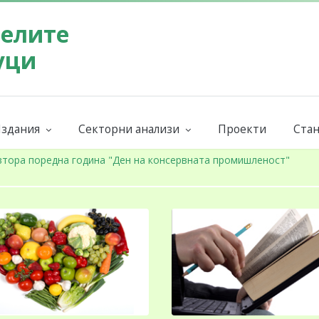
телите
уци
здания
Секторни анализи
Проекти
Стан
Бюлетин на СППЗ
Поръчай секторен анализ
Евр
ниги и наръчници
Годишни
Бран
втора поредна година "Ден на консервната промишленост"